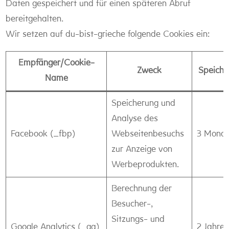
Daten gespeichert und für einen späteren Abruf
bereitgehalten.
Wir setzen auf du-bist-grieche folgende Cookies ein:
Empfänger/Cookie-
Zweck
Speiche
Name
Speicherung und
Analyse des
Facebook (_fbp)
Webseitenbesuchs
3 Monat
zur Anzeige von
Werbeprodukten.
Berechnung der
Besucher-,
Sitzungs- und
Google Analytics (_ga)
2 Jahre