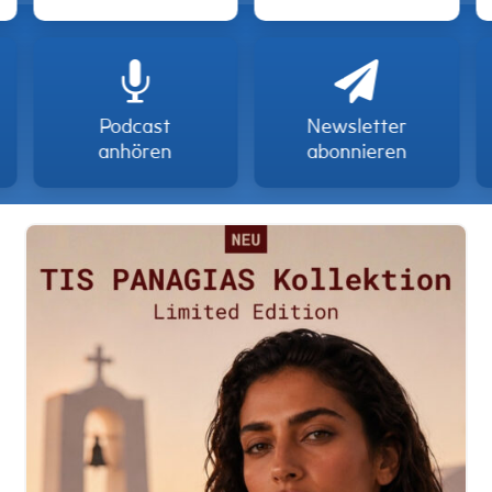


Podcast
Newsletter
anhören
abonnieren