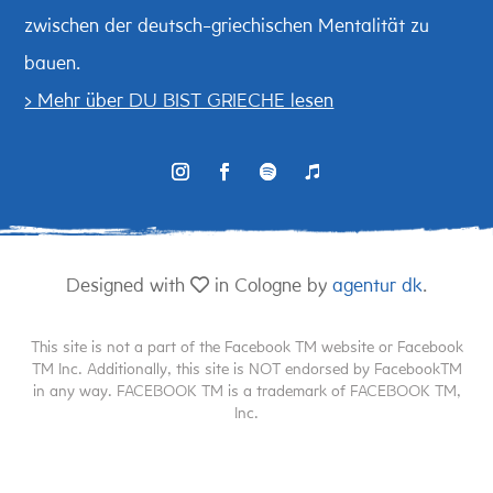
zwischen der deutsch-griechischen Mentalität zu
bauen.
> Mehr über DU BIST GRIECHE lesen
Designed with
in Cologne by
agentur dk
.
This site is not a part of the Facebook TM website or Facebook
TM Inc. Additionally, this site is NOT endorsed by FacebookTM
in any way. FACEBOOK TM is a trademark of FACEBOOK TM,
Inc.