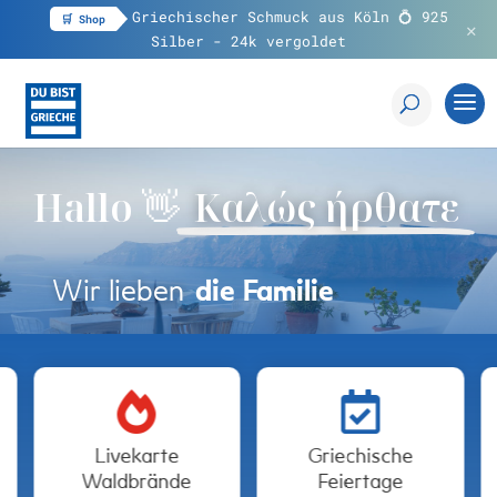
Griechischer Schmuck aus Köln 💍 925
🛒 Shop
✕
a!
Silber - 24k vergoldet
Hallo 👋
Καλώς ήρθατε
Wir lieben
die Familie


Livekarte
Griechische
Waldbrände
Feiertage