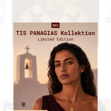
Agios Nikolaos (Άγιος
Νικόλαος)