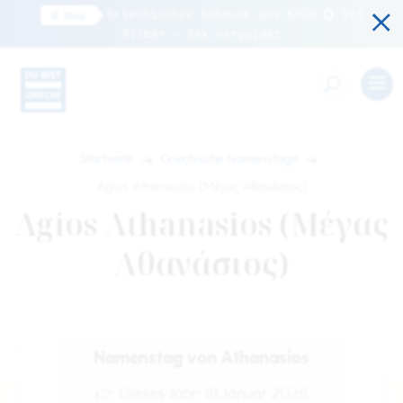
×
Griechischer Schmuck aus Köln 💍 925
🛒 Shop
✕
a!
Silber - 24k vergoldet
→
→
Startseite
Griechische Namenstage
Agios Athanasios (Μέγας Αθανάσιος)
Agios Athanasios (Μέγας
Αθανάσιος)
Namenstag von Athanasios
👉 Dieses Jahr: 18.Januar 2026