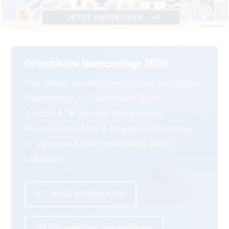
KI-generiert
Griechische Namenstage 2026
Hier findest du eine Übersicht der wichtigsten
Namenstage in Griechenland 2026.
Zusätzlich: 💙 Aktuelle Namenstage,
Monatsübersichten & bewegliche Feiertage.
🎉 Verpasse keinen Namenstag deiner
Liebsten!
👉 Jetzt entdecken!
📧 Newsletter abonnieren