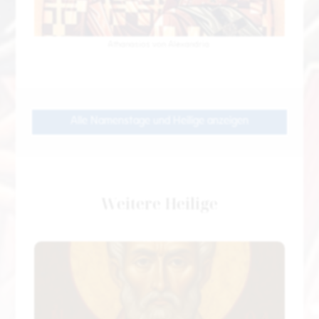
Athanasios von Alexandria
Alle Namenstage und Heilige anzeigen
Weitere Heilige